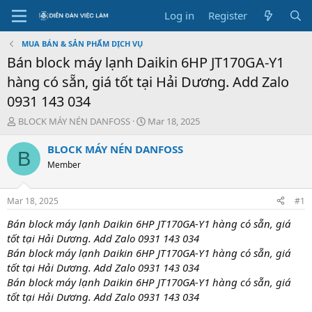
Log in
Register
MUA BÁN & SẢN PHẨM DỊCH VỤ
Bán block máy lạnh Daikin 6HP JT170GA-Y1
hàng có sẵn, giá tốt tại Hải Dương. Add Zalo
0931 143 034
T
S
BLOCK MÁY NÉN DANFOSS
Mar 18, 2025
h
t
r
a
BLOCK MÁY NÉN DANFOSS
B
e
r
Member
a
t
d
d
s
a
Mar 18, 2025
#1
t
t
a
e
Bán block máy lạnh Daikin 6HP JT170GA-Y1 hàng có sẵn, giá
r
tốt tại Hải Dương. Add Zalo 0931 143 034
t
Bán block máy lạnh Daikin 6HP JT170GA-Y1 hàng có sẵn, giá
e
tốt tại Hải Dương. Add Zalo 0931 143 034
r
Bán block máy lạnh Daikin 6HP JT170GA-Y1 hàng có sẵn, giá
tốt tại Hải Dương. Add Zalo 0931 143 034