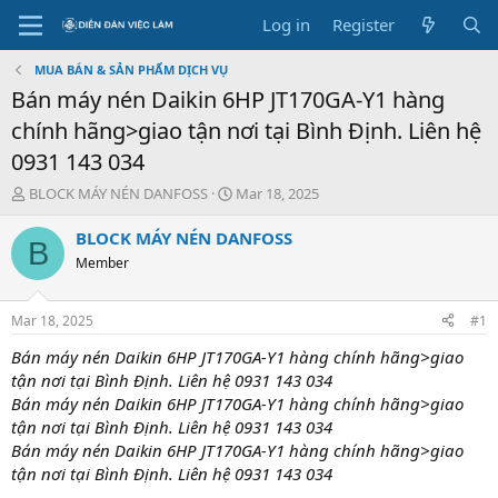
Log in
Register
MUA BÁN & SẢN PHẨM DỊCH VỤ
Bán máy nén Daikin 6HP JT170GA-Y1 hàng
chính hãng>giao tận nơi tại Bình Định. Liên hệ
0931 143 034
T
S
BLOCK MÁY NÉN DANFOSS
Mar 18, 2025
h
t
r
a
BLOCK MÁY NÉN DANFOSS
B
e
r
Member
a
t
d
d
s
a
Mar 18, 2025
#1
t
t
a
e
Bán máy nén Daikin 6HP JT170GA-Y1 hàng chính hãng>giao
r
tận nơi tại Bình Định. Liên hệ 0931 143 034
t
Bán máy nén Daikin 6HP JT170GA-Y1 hàng chính hãng>giao
e
tận nơi tại Bình Định. Liên hệ 0931 143 034
r
Bán máy nén Daikin 6HP JT170GA-Y1 hàng chính hãng>giao
tận nơi tại Bình Định. Liên hệ 0931 143 034