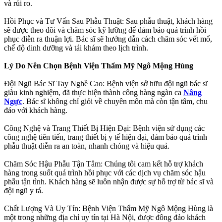
và rủi ro.
Hồi Phục và Tư Vấn Sau Phẫu Thuật: Sau phẫu thuật, khách hàng
sẽ được theo dõi và chăm sóc kỹ lưỡng để đảm bảo quá trình hồi
phục diễn ra thuận lợi. Bác sĩ sẽ hướng dẫn cách chăm sóc vết mổ,
chế độ dinh dưỡng và tái khám theo lịch trình.
Lý Do Nên Chọn Bệnh Viện Thẩm Mỹ Ngô Mộng Hùng
Đội Ngũ Bác Sĩ Tay Nghề Cao: Bệnh viện sở hữu đội ngũ bác sĩ
giàu kinh nghiệm, đã thực hiện thành công hàng ngàn ca
Nâng
Ngực
. Bác sĩ không chỉ giỏi về chuyên môn mà còn tận tâm, chu
đáo với khách hàng.
Công Nghệ và Trang Thiết Bị Hiện Đại: Bệnh viện sử dụng các
công nghệ tiên tiến, trang thiết bị y tế hiện đại, đảm bảo quá trình
phẫu thuật diễn ra an toàn, nhanh chóng và hiệu quả.
Chăm Sóc Hậu Phẫu Tận Tâm: Chúng tôi cam kết hỗ trợ khách
hàng trong suốt quá trình hồi phục với các dịch vụ chăm sóc hậu
phẫu tận tình. Khách hàng sẽ luôn nhận được sự hỗ trợ từ bác sĩ và
đội ngũ y tá.
Chất Lượng Và Uy Tín: Bệnh Viện Thẩm Mỹ Ngô Mộng Hùng là
một trong những địa chỉ uy tín tại Hà Nội, được đông đảo khách