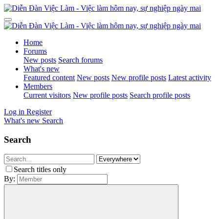
Home
Forums
New posts
Search forums
What's new
Featured content
New posts
New profile posts
Latest activity
Members
Current visitors
New profile posts
Search profile posts
Log in
Register
What's new
Search
Search
Search titles only
By: