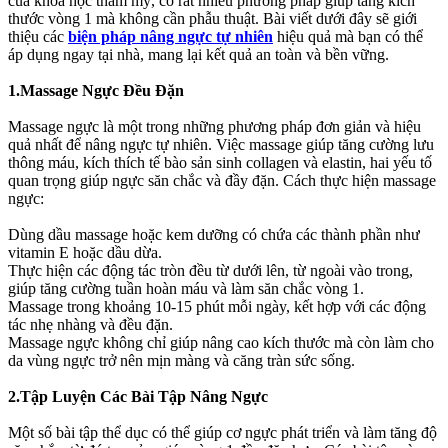
của khoa học thẩm mỹ, có rất nhiều phương pháp giúp tăng kích
thước vòng 1 mà không cần phẫu thuật. Bài viết dưới đây sẽ giới
thiệu các
biện pháp nâng ngực tự nhiên
hiệu quả mà bạn có thể
áp dụng ngay tại nhà, mang lại kết quả an toàn và bền vững.
1.Massage Ngực Đều Đặn
Massage ngực là một trong những phương pháp đơn giản và hiệu
quả nhất để nâng ngực tự nhiên. Việc massage giúp tăng cường lưu
thông máu, kích thích tế bào sản sinh collagen và elastin, hai yếu tố
quan trọng giúp ngực săn chắc và đầy đặn. Cách thực hiện massage
ngực:
Dùng dầu massage hoặc kem dưỡng có chứa các thành phần như
vitamin E hoặc dầu dừa.
Thực hiện các động tác tròn đều từ dưới lên, từ ngoài vào trong,
giúp tăng cường tuần hoàn máu và làm săn chắc vòng 1.
Massage trong khoảng 10-15 phút mỗi ngày, kết hợp với các động
tác nhẹ nhàng và đều đặn.
Massage ngực không chỉ giúp nâng cao kích thước mà còn làm cho
da vùng ngực trở nên mịn màng và căng tràn sức sống.
2.Tập Luyện Các Bài Tập Nâng Ngực
Một số bài tập thể dục có thể giúp cơ ngực phát triển và làm tăng độ