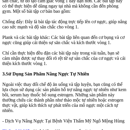
săn chắc, từ đó tạo cảm giác vòng 1 đầy đặn hơn. Các bài tập này
có thể thực hiện dễ dàng ngay tại nhà mà không cần đến phòng
gym. Một số bài tập cơ bản bao gồm:
Chống đẩy: Đây là bài tập tác động trực tiếp lên cơ ngực, giúp nâng
cao sức mạnh và độ săn chắc cho vòng 1.
Plank và các bài tập khác: Các bài tập liên quan đến cơ bụng và cơ
ngực cũng giúp cải thiện sự săn chắc và kích thước vòng 1.
Chỉ cần thực hiện đều đặn các bài tập này trong vài tuần, bạn sẽ
cảm nhận được sự thay đổi rõ rệt từ sự săn chắc của cơ ngực và cải
thiện kích thước vòng 1.
3.Sử Dụng Sản Phẩm Nâng Ngực Tự Nhiên
Ngoài việc thay đổi chế độ ăn uống và tập luyện, bạn cũng có thể
lựa chọn sử dụng các sản phẩm hỗ trợ nâng ngực tự nhiên như kem
bôi, serum hay thuốc bổ sung estrogen. Những sản phẩm này
thường chứa các thành phần như thảo mộc tự nhiên hoặc estrogen
thực vật, giúp kích thích sự phát triển của mô ngực một cách tự
nhiên.
- Dịch Vụ Nâng Ngực Tại Bệnh Viện Thẩm Mỹ Ngô Mộng Hùng