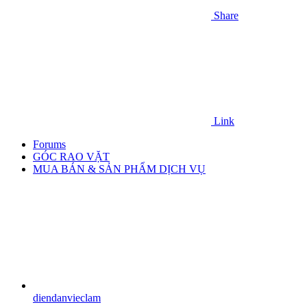
Share
Link
Forums
GÓC RAO VẶT
MUA BÁN & SẢN PHẨM DỊCH VỤ
diendanvieclam