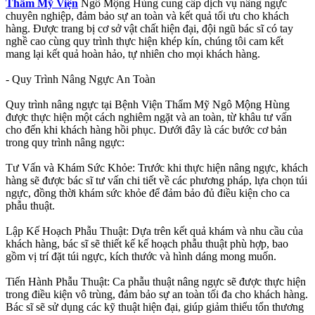
Thẩm Mỹ Viện
Ngô Mộng Hùng cung cấp dịch vụ nâng ngực
chuyên nghiệp, đảm bảo sự an toàn và kết quả tối ưu cho khách
hàng. Được trang bị cơ sở vật chất hiện đại, đội ngũ bác sĩ có tay
nghề cao cùng quy trình thực hiện khép kín, chúng tôi cam kết
mang lại kết quả hoàn hảo, tự nhiên cho mọi khách hàng.
- Quy Trình Nâng Ngực An Toàn
Quy trình nâng ngực tại Bệnh Viện Thẩm Mỹ Ngô Mộng Hùng
được thực hiện một cách nghiêm ngặt và an toàn, từ khâu tư vấn
cho đến khi khách hàng hồi phục. Dưới đây là các bước cơ bản
trong quy trình nâng ngực:
Tư Vấn và Khám Sức Khỏe: Trước khi thực hiện nâng ngực, khách
hàng sẽ được bác sĩ tư vấn chi tiết về các phương pháp, lựa chọn túi
ngực, đồng thời khám sức khỏe để đảm bảo đủ điều kiện cho ca
phẫu thuật.
Lập Kế Hoạch Phẫu Thuật: Dựa trên kết quả khám và nhu cầu của
khách hàng, bác sĩ sẽ thiết kế kế hoạch phẫu thuật phù hợp, bao
gồm vị trí đặt túi ngực, kích thước và hình dáng mong muốn.
Tiến Hành Phẫu Thuật: Ca phẫu thuật nâng ngực sẽ được thực hiện
trong điều kiện vô trùng, đảm bảo sự an toàn tối đa cho khách hàng.
Bác sĩ sẽ sử dụng các kỹ thuật hiện đại, giúp giảm thiểu tổn thương