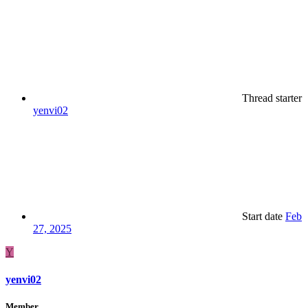
Thread starter
yenvi02
Start date
Feb
27, 2025
Y
yenvi02
Member