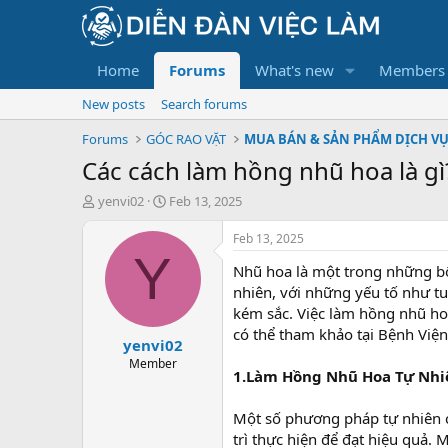
Home
Forums
What's new
Members
New posts
Search forums
Forums
GÓC RAO VẶT
MUA BÁN & SẢN PHẨM DỊCH V
Các cách làm hồng nhũ hoa là gì
T
S
yenvi02
Feb 13, 2025
h
t
r
a
Feb 13, 2025
e
r
Y
Nhũ hoa là một trong những bộ 
a
t
d
d
nhiên, với những yếu tố như tuổ
s
a
kém sắc. Việc làm hồng nhũ ho
t
t
có thể tham khảo tại Bệnh V
yenvi02
a
e
r
Member
1.Làm Hồng Nhũ Hoa Tự Nhi
t
e
r
Một số phương pháp tự nhiên c
trì thực hiện để đạt hiệu quả.