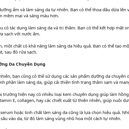
dưỡng ẩm và làm sáng da tự nhiên. Bạn có thể thoa dầu dừa lên v
nên mềm mại và sáng màu hơn.
u có tác dụng làm sáng da và trị thâm. Bạn có thể kết hợp mật on
ửa sạch với nước ấm.
, một chất có khả năng làm sáng da hiệu quả. Bạn có thể tạo một
, sau đó rửa sạch.
ưỡng Da Chuyên Dụng
hiên, bạn cũng có thể sử dụng các sản phẩm dưỡng da chuyên d
h phần làm sáng da, giúp cải thiện tình trạng thâm sạm và mang
ị trường hiện nay có nhiều loại kem chuyên dụng giúp làm hồn
min E, collagen, hay các chiết xuất từ thiên nhiên, giúp nuôi dư
ại serum hoặc tinh chất làm sáng da cũng là lựa chọn hiệu quả.
sâu vào da, từ đó làm sáng vùng nhũ hoa một cách tự nhiên.