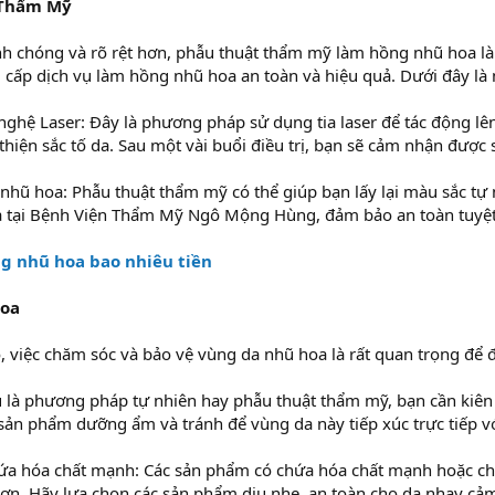
 Thẩm Mỹ
 chóng và rõ rệt hơn, phẫu thuật thẩm mỹ làm hồng nhũ hoa là
ng cấp dịch vụ làm hồng nhũ hoa an toàn và hiệu quả. Dưới đây l
ệ Laser: Đây là phương pháp sử dụng tia laser để tác động lên 
i thiện sắc tố da. Sau một vài buổi điều trị, bạn sẽ cảm nhận được
hũ hoa: Phẫu thuật thẩm mỹ có thể giúp bạn lấy lại màu sắc tự
oa tại Bệnh Viện Thẩm Mỹ Ngô Mộng Hùng, đảm bảo an toàn tuyệ
g nhũ hoa bao nhiêu tiền
Hoa
việc chăm sóc và bảo vệ vùng da nhũ hoa là rất quan trọng để đạ
là phương pháp tự nhiên hay phẫu thuật thẩm mỹ, bạn cần kiên 
sản phẩm dưỡng ẩm và tránh để vùng da này tiếp xúc trực tiếp vớ
a hóa chất mạnh: Các sản phẩm có chứa hóa chất mạnh hoặc chất 
ơn. Hãy lựa chọn các sản phẩm dịu nhẹ, an toàn cho da nhạy cả