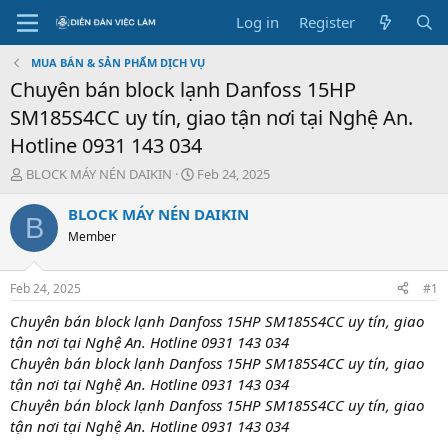
Log in
Register
MUA BÁN & SẢN PHẨM DỊCH VỤ
Chuyên bán block lạnh Danfoss 15HP
SM185S4CC uy tín, giao tận nơi tại Nghệ An.
Hotline 0931 143 034
T
S
BLOCK MÁY NÉN DAIKIN
Feb 24, 2025
h
t
r
a
BLOCK MÁY NÉN DAIKIN
B
e
r
Member
a
t
d
d
s
a
Feb 24, 2025
#1
t
t
a
e
Chuyên bán block lạnh Danfoss 15HP SM185S4CC uy tín, giao
r
tận nơi tại Nghệ An. Hotline 0931 143 034
t
Chuyên bán block lạnh Danfoss 15HP SM185S4CC uy tín, giao
e
tận nơi tại Nghệ An. Hotline 0931 143 034
r
Chuyên bán block lạnh Danfoss 15HP SM185S4CC uy tín, giao
tận nơi tại Nghệ An. Hotline 0931 143 034