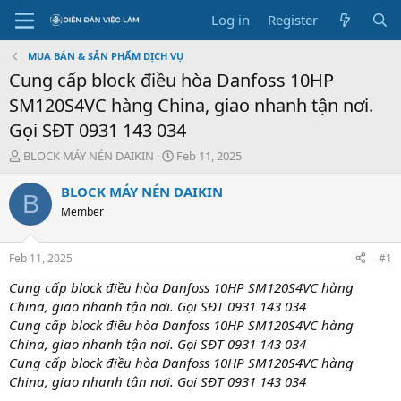
Log in
Register
MUA BÁN & SẢN PHẨM DỊCH VỤ
Cung cấp block điều hòa Danfoss 10HP
SM120S4VC hàng China, giao nhanh tận nơi.
Gọi SĐT 0931 143 034
T
S
BLOCK MÁY NÉN DAIKIN
Feb 11, 2025
h
t
r
a
BLOCK MÁY NÉN DAIKIN
B
e
r
Member
a
t
d
d
s
a
Feb 11, 2025
#1
t
t
a
e
Cung cấp block điều hòa Danfoss 10HP SM120S4VC hàng
r
China, giao nhanh tận nơi. Gọi SĐT 0931 143 034
t
Cung cấp block điều hòa Danfoss 10HP SM120S4VC hàng
e
China, giao nhanh tận nơi. Gọi SĐT 0931 143 034
r
Cung cấp block điều hòa Danfoss 10HP SM120S4VC hàng
China, giao nhanh tận nơi. Gọi SĐT 0931 143 034