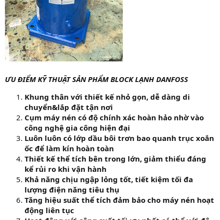
ƯU ĐIỂM KỸ THUẬT SẢN PHẨM BLOCK LẠNH DANFOSS
Khung thân với thiết kế nhỏ gọn, dễ dàng di
chuyển&lắp đặt tận nơi
Cụm máy nén có độ chính xác hoàn hảo nhờ vào
công nghệ gia công hiện đại
Luôn luôn có lớp dầu bôi trơn bao quanh trục xoắn
ốc để làm kín hoàn toàn
Thiết kế thể tích bên trong lớn, giảm thiểu đáng
kể rủi ro khi vận hành
Khả năng chịu ngập lỏng tốt, tiết kiệm tối đa
lượng điện năng tiêu thụ
Tăng hiệu suất thể tích đảm bảo cho máy nén hoạt
động liên tục