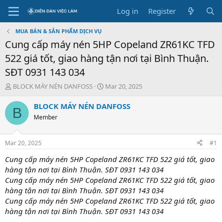
Log in
Register
MUA BÁN & SẢN PHẨM DỊCH VỤ
Cung cấp máy nén 5HP Copeland ZR61KC TFD
522 giá tốt, giao hàng tận nơi tại Bình Thuận.
SĐT 0931 143 034
T
S
BLOCK MÁY NÉN DANFOSS
Mar 20, 2025
h
t
r
a
BLOCK MÁY NÉN DANFOSS
B
e
r
Member
a
t
d
d
s
a
Mar 20, 2025
#1
t
t
a
e
Cung cấp máy nén 5HP Copeland ZR61KC TFD 522 giá tốt, giao
r
hàng tận nơi tại Bình Thuận. SĐT 0931 143 034
t
Cung cấp máy nén 5HP Copeland ZR61KC TFD 522 giá tốt, giao
e
hàng tận nơi tại Bình Thuận. SĐT 0931 143 034
r
Cung cấp máy nén 5HP Copeland ZR61KC TFD 522 giá tốt, giao
hàng tận nơi tại Bình Thuận. SĐT 0931 143 034