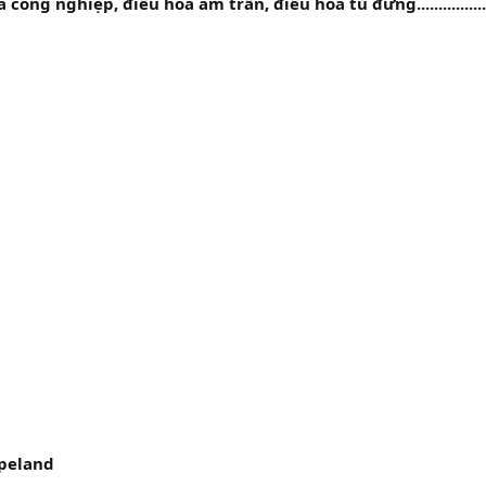
ng nghiệp, điều hòa âm trần, điều hòa tủ đứng.................
peland