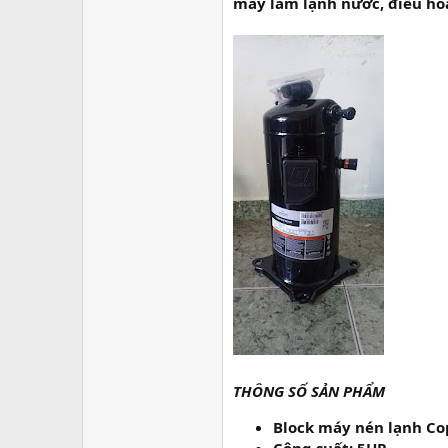
r
máy làm lạnh nước, điều hòa cô
THÔNG SỐ SẢN PHẨM
Block máy nén lạnh Co