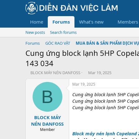
Home
Forums
What's new
Members
New posts
Search forums
Forums
GÓC RAO VẶT
MUA BÁN & SẢN PHẨM DỊCH V
Cung ứng block lạnh 5HP Copela
143 034
T
S
BLOCK MÁY NÉN DANFOSS
Mar 19, 2025
h
t
r
a
Mar 19, 2025
e
r
B
Cung ứng block lạnh 5HP Copela
a
t
d
d
Cung ứng block lạnh 5HP Copela
s
a
Cung ứng block lạnh 5HP Copela
t
t
BLOCK MÁY
a
e
r
NÉN DANFOSS
t
Member
Block máy nén lạnh Copeland 
e