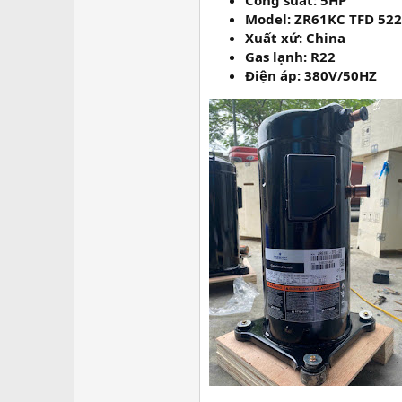
Công suất: 5HP
Model: ZR61KC TFD 522
Xuất xứ: China
Gas lạnh: R22
Điện áp: 380V/50HZ