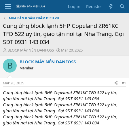
Log in
Register
MUA BÁN & SẢN PHẨM DỊCH VỤ
Cung ứng block lạnh 5HP Copeland ZR61KC
TFD 522 uy tín, giao tận nơi tại Nha Trang. Gọi
SĐT 0931 143 034
T
S
BLOCK MÁY NÉN DANFOSS
Mar 20, 2025
h
t
r
a
BLOCK MÁY NÉN DANFOSS
B
e
r
Member
a
t
d
d
s
a
Mar 20, 2025
#1
t
t
a
e
Cung ứng block lạnh 5HP Copeland ZR61KC TFD 522 uy tín,
r
giao tận nơi tại Nha Trang. Gọi SĐT 0931 143 034
t
Cung ứng block lạnh 5HP Copeland ZR61KC TFD 522 uy tín,
e
giao tận nơi tại Nha Trang. Gọi SĐT 0931 143 034
r
Cung ứng block lạnh 5HP Copeland ZR61KC TFD 522 uy tín,
giao tận nơi tại Nha Trang. Gọi SĐT 0931 143 034