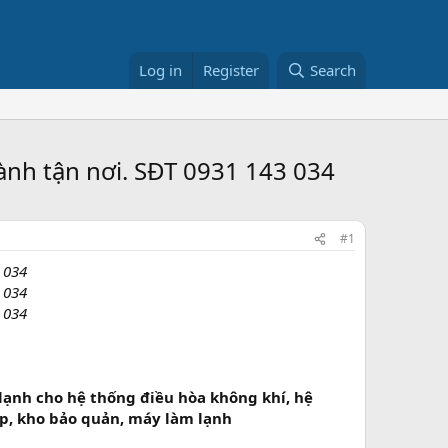
Log in
Register
Search
nh tận nơi. SĐT 0931 143 034
#1
 034
 034
 034
lạnh cho hệ thống điều hòa không khí, hệ
ệp, kho bảo quản, máy làm lạnh