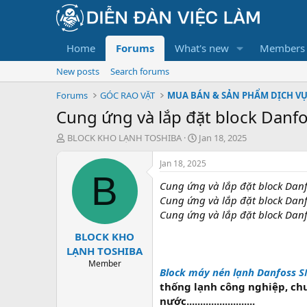
Home
Forums
What's new
Members
New posts
Search forums
Forums
GÓC RAO VẶT
MUA BÁN & SẢN PHẨM DỊCH V
Cung ứng và lắp đặt block Danf
T
S
BLOCK KHO LẠNH TOSHIBA
Jan 18, 2025
h
t
r
a
Jan 18, 2025
e
r
B
Cung ứng và lắp đặt block Dan
a
t
d
d
Cung ứng và lắp đặt block Dan
s
a
Cung ứng và lắp đặt block Dan
t
t
BLOCK KHO
a
e
r
LẠNH TOSHIBA
t
Member
Block máy nén lạnh Danfoss 
e
r
thống lạnh công nghiệp, ch
nước.........................