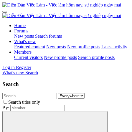
Home
Forums
New posts
Search forums
What's new
Featured content
New posts
New profile posts
Latest activity
Members
Current visitors
New profile posts
Search profile posts
Log in
Register
What's new
Search
Search
Search titles only
By: