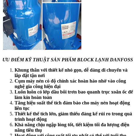
ƯU ĐIỂM KỸ THUẬT SẢN PHẨM BLOCK LẠNH DANFOSS
Khung thân với thiết kế nhỏ gọn, dễ dàng di chuyển và
lắp đặt tận nơi
Cụm máy nén có độ chính xác hoàn hảo nhờ vào công
nghệ gia công hiện đại
Luôn luôn có lớp dầu bôi trơn bao quanh trục xoắn ốc để
làm kín hoàn toàn
Tăng hiệu suất thể tích đảm bảo cho máy nén hoạt động
liên tục
Thiết kế thể tích lớn, giảm thiểu đáng kể rủi ro trong quá
trình hoạt động
Khả năng chịu ngập lỏng tốt, tiết kiệm tối đa lượng điện
năng tiêu thụ
Hoạt động với công suất tối ưu nhất có thể với tuổi thọ