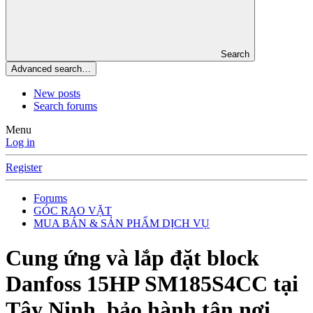
Search
Advanced search…
New posts
Search forums
Menu
Log in
Register
Forums
GÓC RAO VẶT
MUA BÁN & SẢN PHẨM DỊCH VỤ
Cung ứng và lắp đặt block
Danfoss 15HP SM185S4CC tại
Tây Ninh, bảo hành tận nơi.