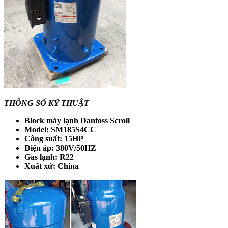
THÔNG SỐ KỸ THUẬT
Block máy lạnh Danfoss Scroll
Model: SM185S4CC
Công suất: 15HP
Điện áp: 380V/50HZ
Gas lạnh: R22
Xuất xứ: China