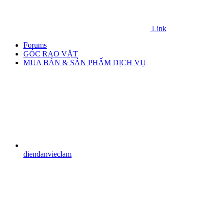
Link
Forums
GÓC RAO VẶT
MUA BÁN & SẢN PHẨM DỊCH VỤ
diendanvieclam