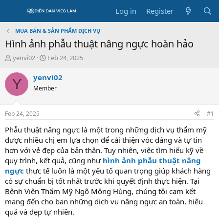
Log in
Register
MUA BÁN & SẢN PHẨM DỊCH VỤ
Hình ảnh phẫu thuật nâng ngực hoàn hảo
T
S
yenvi02
Feb 24, 2025
h
t
r
a
yenvi02
Y
e
r
Member
a
t
d
d
s
a
Feb 24, 2025
#1
t
t
a
e
Phẫu thuật nâng ngực là một trong những dịch vụ thẩm mỹ
r
được nhiều chị em lựa chọn để cải thiện vóc dáng và tự tin
t
hơn với vẻ đẹp của bản thân. Tuy nhiên, việc tìm hiểu kỹ về
e
quy trình, kết quả, cũng như
hình ảnh phẫu thuật nâng
r
ngực
thực tế luôn là một yếu tố quan trọng giúp khách hàng
có sự chuẩn bị tốt nhất trước khi quyết định thực hiện. Tại
Bệnh Viện Thẩm Mỹ Ngô Mộng Hùng, chúng tôi cam kết
mang đến cho bạn những dịch vụ nâng ngực an toàn, hiệu
quả và đẹp tự nhiên.