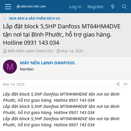
Log in
Register
MUA BÁN & SẢN PHẨM DỊCH VỤ
Lắp đặt block 5,5HP Danfoss MT64HM4DVE
tận nơi tại Bình Phước, hỗ trợ giao hàng.
Hotline 0931 143 034
T
S
MÁY NÉN LẠNH DANFOSS.
Mar 14, 2025
h
t
r
a
MÁY NÉN LẠNH DANFOSS.
M
e
r
Member
a
t
d
d
s
a
Mar 14, 2025
#1
t
t
a
e
Lắp đặt block 5,5HP Danfoss MT64HM4DVE tận nơi tại Bình
r
Phước, hỗ trợ giao hàng. Hotline 0931 143 034
t
Lắp đặt block 5,5HP Danfoss MT64HM4DVE tận nơi tại Bình
e
Phước, hỗ trợ giao hàng. Hotline 0931 143 034
r
Lắp đặt block 5,5HP Danfoss MT64HM4DVE tận nơi tại Bình
Phước, hỗ trợ giao hàng. Hotline 0931 143 034