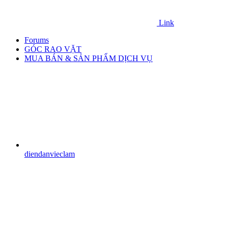
Link
Forums
GÓC RAO VẶT
MUA BÁN & SẢN PHẨM DỊCH VỤ
diendanvieclam