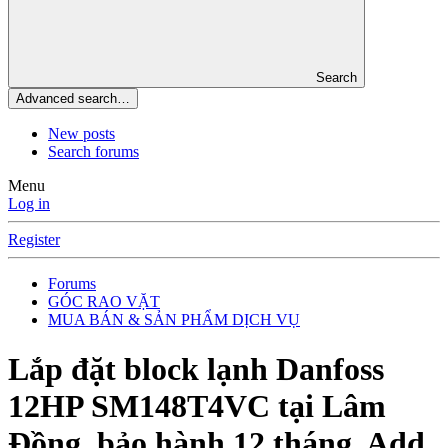
Search
Advanced search…
New posts
Search forums
Menu
Log in
Register
Forums
GÓC RAO VẶT
MUA BÁN & SẢN PHẨM DỊCH VỤ
Lắp đặt block lạnh Danfoss
12HP SM148T4VC tại Lâm
Đồng, bảo hành 12 tháng. Add