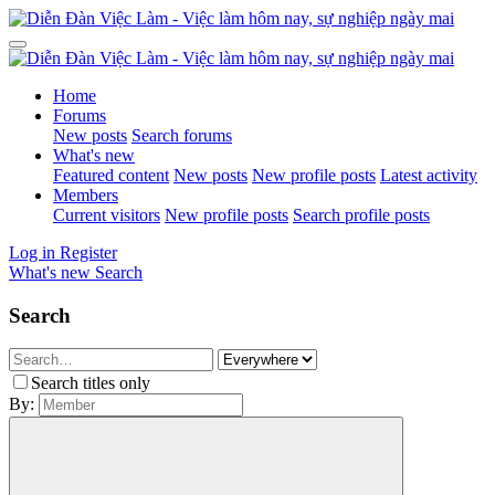
Home
Forums
New posts
Search forums
What's new
Featured content
New posts
New profile posts
Latest activity
Members
Current visitors
New profile posts
Search profile posts
Log in
Register
What's new
Search
Search
Search titles only
By: