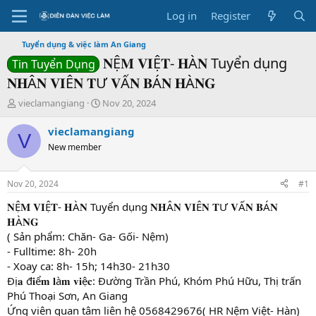
Log in
Register
Tuyển dụng & việc làm An Giang
𝐍Ệ𝐌 𝐕𝐈Ệ𝐓- 𝐇À𝐍 Tuyển dụng
Tin Tuyển Dụng
𝐍𝐇Â𝐍 𝐕𝐈Ê𝐍 𝐓Ư 𝐕Ấ𝐍 𝐁Á𝐍 𝐇À𝐍𝐆
T
S
vieclamangiang
Nov 20, 2024
h
t
r
a
vieclamangiang
V
e
r
New member
a
t
d
d
s
a
Nov 20, 2024
#1
t
t
a
e
𝐍Ệ𝐌 𝐕𝐈Ệ𝐓- 𝐇À𝐍 Tuyển dụng 𝐍𝐇Â𝐍 𝐕𝐈Ê𝐍 𝐓Ư 𝐕Ấ𝐍 𝐁Á𝐍
r
𝐇À𝐍𝐆
t
( Sản phẩm: Chăn- Ga- Gối- Nệm)
e
- Fulltime: 8h- 20h
r
- Xoay ca: 8h- 15h; 14h30- 21h30
Đị𝐚 đ𝐢ể𝐦 𝐥à𝐦 𝐯𝐢ệ𝐜: Đường Trần Phú, Khóm Phú Hữu, Thị trấn
Phú Thoại Sơn, An Giang
Ứng viên quan tâm liên hệ 0568429676( HR Nệm Việt- Hàn)