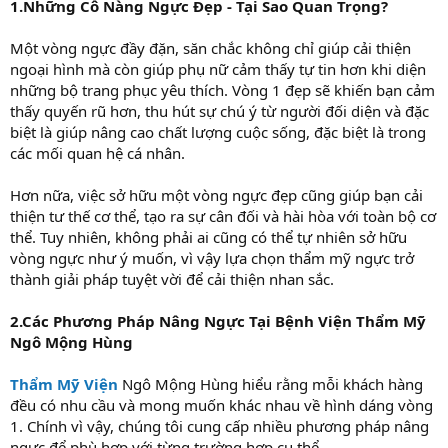
1.Những Cô Nàng Ngực Đẹp - Tại Sao Quan Trọng?
Một vòng ngực đầy đặn, săn chắc không chỉ giúp cải thiện
ngoại hình mà còn giúp phụ nữ cảm thấy tự tin hơn khi diện
những bộ trang phục yêu thích. Vòng 1 đẹp sẽ khiến bạn cảm
thấy quyến rũ hơn, thu hút sự chú ý từ người đối diện và đặc
biệt là giúp nâng cao chất lượng cuộc sống, đặc biệt là trong
các mối quan hệ cá nhân.
Hơn nữa, việc sở hữu một vòng ngực đẹp cũng giúp bạn cải
thiện tư thế cơ thể, tạo ra sự cân đối và hài hòa với toàn bộ cơ
thể. Tuy nhiên, không phải ai cũng có thể tự nhiên sở hữu
vòng ngực như ý muốn, vì vậy lựa chọn thẩm mỹ ngực trở
thành giải pháp tuyệt vời để cải thiện nhan sắc.
2.Các Phương Pháp Nâng Ngực Tại Bệnh Viện Thẩm Mỹ
Ngô Mộng Hùng
Thẩm Mỹ Viện
Ngô Mộng Hùng hiểu rằng mỗi khách hàng
đều có nhu cầu và mong muốn khác nhau về hình dáng vòng
1. Chính vì vậy, chúng tôi cung cấp nhiều phương pháp nâng
ngực để phù hợp với từng trường hợp cụ thể.