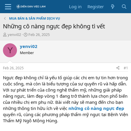
Log in
Register
MUA BÁN & SẢN PHẨM DỊCH VỤ
Những cô nàng ngực đẹp không tì vết
T
S
yenvi02
Feb 26, 2025
h
t
r
a
yenvi02
Y
e
r
Member
a
t
d
d
s
a
Feb 26, 2025
#1
t
t
a
e
Ngực đẹp không chỉ là yếu tố giúp các chị em tự tin hơn trong
r
cuộc sống, mà còn là biểu tượng của sự quyến rũ và hấp dẫn.
t
Với sự phát triển của công nghệ thẩm mỹ, những giải pháp
e
nâng ngực, làm đẹp vòng 1 đang trở thành lựa chọn phổ biến
r
của nhiều chị em phụ nữ. Bài viết này sẽ mang đến cho bạn
những thông tin hữu ích về việc
những cô nàng ngực đẹp
quyến rũ, cùng các phương pháp thẩm mỹ ngực tại Bệnh Viện
Thẩm Mỹ Ngô Mộng Hùng.