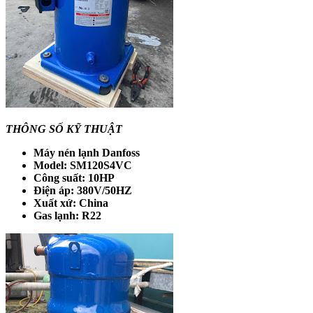
THÔNG SỐ KỸ THUẬT
Máy nén lạnh Danfoss
Model: SM120S4VC
Công suất: 10HP
Điện áp: 380V/50HZ
Xuất xứ: China
Gas lạnh: R22