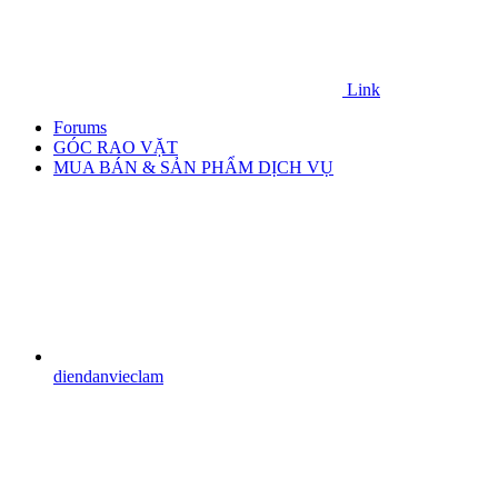
Link
Forums
GÓC RAO VẶT
MUA BÁN & SẢN PHẨM DỊCH VỤ
diendanvieclam