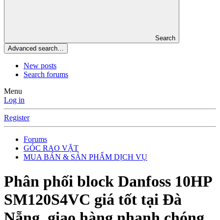
Search
Advanced search…
New posts
Search forums
Menu
Log in
Register
Forums
GÓC RAO VẶT
MUA BÁN & SẢN PHẨM DỊCH VỤ
Phân phối block Danfoss 10HP
SM120S4VC giá tốt tại Đà
Nẵng, giao hàng nhanh chóng.