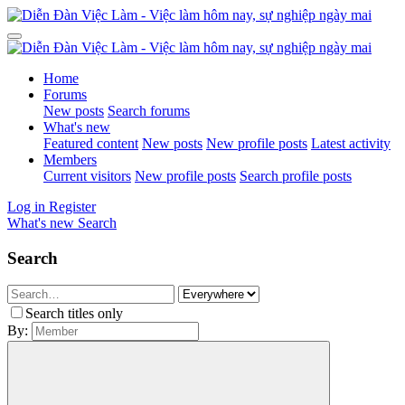
Home
Forums
New posts
Search forums
What's new
Featured content
New posts
New profile posts
Latest activity
Members
Current visitors
New profile posts
Search profile posts
Log in
Register
What's new
Search
Search
Search titles only
By: