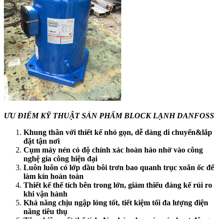
ƯU ĐIỂM KỸ THUẬT SẢN PHẨM BLOCK LẠNH DANFOSS
Khung thân với thiết kế nhỏ gọn, dễ dàng di chuyển&lắp
đặt tận nơi
Cụm máy nén có độ chính xác hoàn hảo nhờ vào công
nghệ gia công hiện đại
Luôn luôn có lớp dầu bôi trơn bao quanh trục xoắn ốc để
làm kín hoàn toàn
Thiết kế thể tích bên trong lớn, giảm thiểu đáng kể rủi ro
khi vận hành
Khả năng chịu ngập lỏng tốt, tiết kiệm tối đa lượng điện
năng tiêu thụ