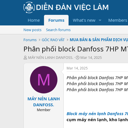
Home
Forums
What's new
Members
New posts
Search forums
Forums
GÓC RAO VẶT
MUA BÁN & SẢN PHẨM DỊCH V
Phân phối block Danfoss 7HP MT
T
S
MÁY NÉN LẠNH DANFOSS.
Mar 14, 2025
h
t
r
a
Mar 14, 2025
e
r
M
Phân phối block Danfoss 7HP MT
a
t
d
d
Phân phối block Danfoss 7HP MT
s
a
Phân phối block Danfoss 7HP MT
t
t
MÁY NÉN LẠNH
a
e
r
DANFOSS.
t
Member
Block máy nén lạnh Danfoss 
e
r
cụm máy nén lạnh, kho lạnh, 