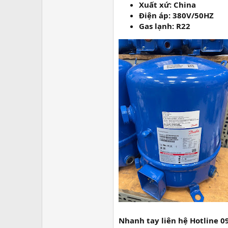
Xuất xứ: China
Điện áp: 380V/50HZ
Gas lạnh: R22
Nhanh tay liên hệ Hotline 0