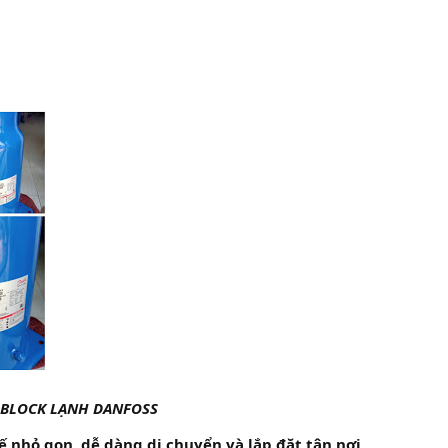
 BLOCK LẠNH DANFOSS
ế nhỏ gọn, dễ dàng di chuyển và lắp đặt tận nơi