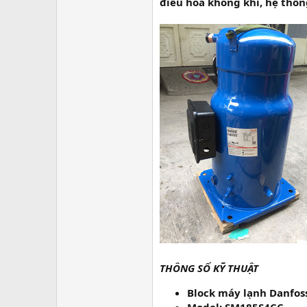
r
điều hòa không khí, hệ thống 
THÔNG SỐ KỸ THUẬT
Block máy lạnh Danfoss