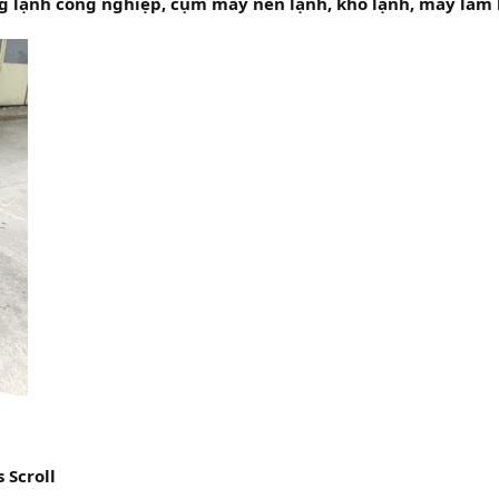
lạnh công nghiệp, cụm máy nén lạnh, kho lạnh, máy làm lạnh nư
 Scroll