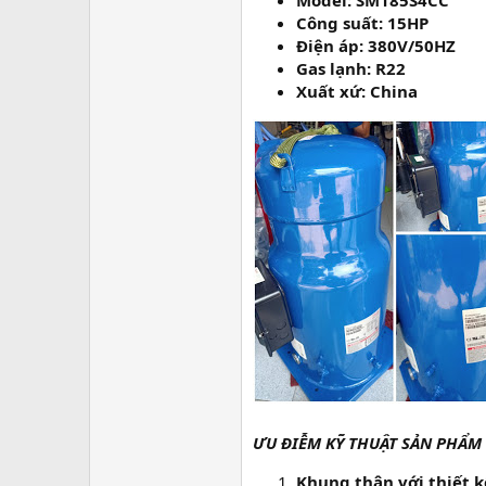
Model: SM185S4CC
Công suất: 15HP
Điện áp: 380V/50HZ
Gas lạnh: R22
Xuất xứ: China
ƯU ĐIỄM KỸ THUẬT SẢN PHẨM
Khung thân với thiết k