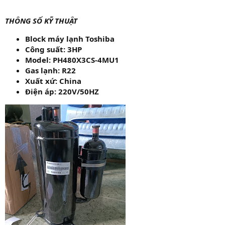
THÔNG SỐ KỸ THUẬT
Block máy lạnh Toshiba
Công suất: 3HP
Model: PH480X3CS-4MU1
Gas lạnh: R22
Xuất xứ: China
Điện áp: 220V/50HZ