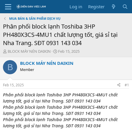
Log in
Register
MUA BÁN & SẢN PHẨM DỊCH VỤ
Phân phối block lạnh Toshiba 3HP
PH480X3CS-4MU1 chất lượng tốt, giá sỉ tại
Nha Trang. SĐT 0931 143 034
T
S
BLOCK MÁY NÉN DAIKIN
Feb 15, 2025
h
t
r
a
BLOCK MÁY NÉN DAIKIN
B
e
r
Member
a
t
d
d
s
a
Feb 15, 2025
#1
t
t
a
e
Phân phối block lạnh Toshiba 3HP PH480X3CS-4MU1 chất
r
lượng tốt, giá sỉ tại Nha Trang. SĐT 0931 143 034
t
Phân phối block lạnh Toshiba 3HP PH480X3CS-4MU1 chất
e
lượng tốt, giá sỉ tại Nha Trang. SĐT 0931 143 034
r
Phân phối block lạnh Toshiba 3HP PH480X3CS-4MU1 chất
lượng tốt, giá sỉ tại Nha Trang. SĐT 0931 143 034