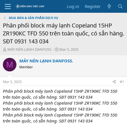
Log in
Register
MUA BÁN & SẢN PHẨM DỊCH VỤ
Phân phối block máy lạnh Copeland 15HP
ZR190KC TFD 550 trên toàn quốc, có sẵn hàng.
SĐT 0931 143 034
T
S
MÁY NÉN LẠNH DANFOSS.
Mar 5, 2025
h
t
r
a
MÁY NÉN LẠNH DANFOSS.
M
e
r
Member
a
t
d
d
s
a
Mar 5, 2025
#1
t
t
a
e
Phân phối block máy lạnh Copeland 15HP ZR190KC TFD 550
r
trên toàn quốc, có sẵn hàng. SĐT 0931 143 034
t
Phân phối block máy lạnh Copeland 15HP ZR190KC TFD 550
e
trên toàn quốc, có sẵn hàng. SĐT 0931 143 034
r
Phân phối block máy lạnh Copeland 15HP ZR190KC TFD 550
trên toàn quốc, có sẵn hàng. SĐT 0931 143 034