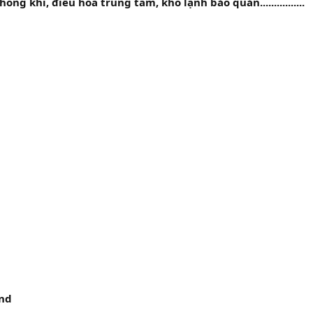
ng khí, điều hòa trung tâm, kho lạnh bảo quản................
and