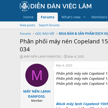
Home
Forums
What's new
Members
New posts
Search forums
Forums
GÓC RAO VẶT
MUA BÁN & SẢN PHẨM DỊCH V
Phân phối máy nén Copeland 15HP
034
T
S
MÁY NÉN LẠNH DANFOSS.
Mar 4, 2025
h
t
r
a
Mar 4, 2025
e
r
M
Phân phối máy nén Copeland 15H
a
t
d
d
Phân phối máy nén Copeland 15H
s
a
Phân phối máy nén Copeland 15H
t
t
MÁY NÉN LẠNH
a
e
r
DANFOSS.
t
Member
Block máy lạnh Copeland 15H
e