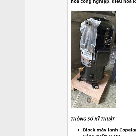
r
hòa công nghiệp, điều hòa khô
THÔNG SỐ KỸ THUẬT
Block máy lạnh Copel