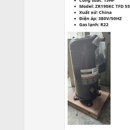
Công suất: 15HP
Model: ZR190KC TFD 5
Xuất xứ: China
Điện áp: 380V/50HZ
Gas lạnh: R22