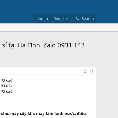
Log in
Register
Search
ỉ tại Hà Tĩnh. Zalo 0931 143
#1
143 034
143 034
143 034
cho: máy sấy khí, máy làm lạnh nước, điều