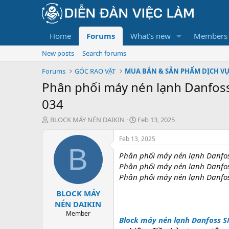
Home
Forums
What's new
Members
New posts
Search forums
Forums
GÓC RAO VẶT
MUA BÁN & SẢN PHẨM DỊCH V
Phân phối máy nén lạnh Danfoss
034
T
S
BLOCK MÁY NÉN DAIKIN
Feb 13, 2025
h
t
r
a
Feb 13, 2025
e
r
B
Phân phối máy nén lạnh Danfoss
a
t
d
d
Phân phối máy nén lạnh Danfoss
s
a
Phân phối máy nén lạnh Danfoss
t
t
BLOCK MÁY
a
e
r
NÉN DAIKIN
t
Member
Block máy nén lạnh Danfoss 
e