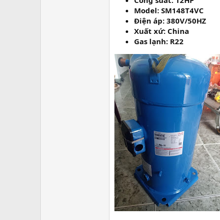
Công suất: 12HP
Model: SM148T4VC
Điện áp: 380V/50HZ
Xuất xứ: China
Gas lạnh: R22