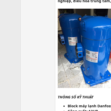
r
nghiệp, điều hòa trung tâm, c
THÔNG SỐ KỸ THUẬT
Block máy lạnh Danfos