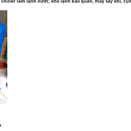
hiller làm lạnh nước, kho lạnh bảo quản, máy sấy khí, cụm máy 
s