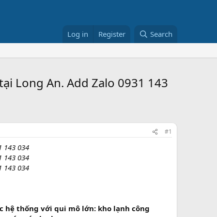
Log in
Register
Search
ại Long An. Add Zalo 0931 143
#1
1 143 034
1 143 034
1 143 034
 hệ thống với qui mô lớn: kho lạnh công