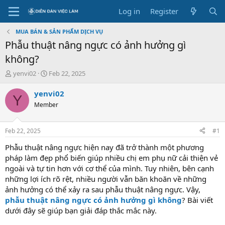
Log in
Register
MUA BÁN & SẢN PHẨM DỊCH VỤ
Phẫu thuật nâng ngực có ảnh hưởng gì
không?
T
S
yenvi02
Feb 22, 2025
h
t
r
a
yenvi02
Y
e
r
Member
a
t
d
d
s
a
Feb 22, 2025
#1
t
t
a
e
Phẫu thuật nâng ngực hiện nay đã trở thành một phương
r
pháp làm đẹp phổ biến giúp nhiều chị em phụ nữ cải thiện vẻ
t
ngoài và tự tin hơn với cơ thể của mình. Tuy nhiên, bên cạnh
e
những lợi ích rõ rệt, nhiều người vẫn băn khoăn về những
r
ảnh hưởng có thể xảy ra sau phẫu thuật nâng ngực. Vậy,
phẫu thuật nâng ngực có ảnh hưởng gì không
? Bài viết
dưới đây sẽ giúp bạn giải đáp thắc mắc này.