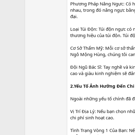
Phương Pháp Nâng Ngực: Có ha
nhau, trong đó nâng ngực bằng t
đại.
Loại Túi Độn: Túi độn ngực có n
thương hiệu của túi độn. Túi đ
Cơ Sở Thẩm Mỹ: Mỗi cơ sở thẩm 
Ngô Mộng Hùng, chúng tôi cam 
Đội Ngũ Bác Sĩ: Tay nghề và ki
cao và giàu kinh nghiệm sẽ đả
2.Yếu Tố Ảnh Hưởng Đến Ch
Ngoài những yếu tố chính đã đ
Vị Trí Địa Lý: Nếu bạn chọn n
chi phí sinh hoạt cao.
Tình Trạng Vòng 1 Của Bạn: Nếu