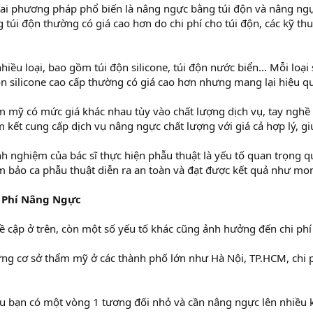
i phương pháp phổ biến là nâng ngực bằng túi độn và nâng ngự
úi độn thường có giá cao hơn do chi phí cho túi độn, các kỹ thuậ
hiều loại, bao gồm túi độn silicone, túi độn nước biển… Mỗi loại
ộn silicone cao cấp thường có giá cao hơn nhưng mang lại hiệu qu
mỹ có mức giá khác nhau tùy vào chất lượng dịch vụ, tay nghề bá
kết cung cấp dịch vụ nâng ngực chất lượng với giá cả hợp lý, g
nh nghiệm của bác sĩ thực hiện phẫu thuật là yếu tố quan trọng q
m bảo ca phẫu thuật diễn ra an toàn và đạt được kết quả như mon
i Phí Nâng Ngực
ề cập ở trên, còn một số yếu tố khác cũng ảnh hưởng đến chi ph
hững cơ sở thẩm mỹ ở các thành phố lớn như Hà Nội, TP.HCM, chi 
 bạn có một vòng 1 tương đối nhỏ và cần nâng ngực lên nhiều kíc