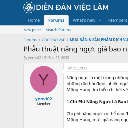
Home
Forums
What's new
Members
New posts
Search forums
Forums
GÓC RAO VẶT
MUA BÁN & SẢN PHẨM DỊCH V
Phẫu thuật nâng ngực giá bao n
T
S
yenvi02
Feb 21, 2025
h
t
r
a
Feb 21, 2025
e
r
Y
Nâng ngực là một trong những 
a
t
d
d
những câu hỏi được nhiều người
s
a
Mộng Hùng tìm hiểu chi tiết về
t
t
yenvi02
a
e
1.Chi Phí Nâng Ngực Là Bao
r
Member
t
Chi phí nâng ngực có thể dao
e
r
Mộng Hùng, mức giá nâng ngực 