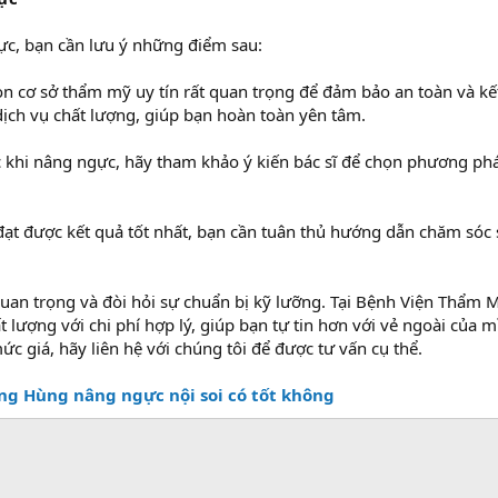
ực, bạn cần lưu ý những điểm sau:
họn cơ sở thẩm mỹ uy tín rất quan trọng để đảm bảo an toàn và
ch vụ chất lượng, giúp bạn hoàn toàn yên tâm.
 khi nâng ngực, hãy tham khảo ý kiến bác sĩ để chọn phương pháp
ạt được kết quả tốt nhất, bạn cần tuân thủ hướng dẫn chăm sóc 
uan trọng và đòi hỏi sự chuẩn bị kỹ lưỡng. Tại Bệnh Viện Thẩ
t lượng với chi phí hợp lý, giúp bạn tự tin hơn với vẻ ngoài củ
ức giá, hãy liên hệ với chúng tôi để được tư vấn cụ thể.
ng Hùng nâng ngực nội soi có tốt không