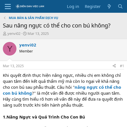
Log in
Register
MUA BÁN & SẢN PHẨM DỊCH VỤ
Sau nâng ngực có thể cho con bú không?
T
S
yenvi02
Mar 13, 2025
h
t
r
a
yenvi02
Y
e
r
Member
a
t
d
d
s
a
Mar 13, 2025
#1
t
t
a
e
Khi quyết định thực hiện nâng ngực, nhiều chị em không chỉ
r
quan tâm đến kết quả thẩm mỹ mà còn lo ngại về khả năng
t
cho con bú sau phẫu thuật. Câu hỏi "
nâng ngực có thể cho
e
con bú không
?" là một vấn đề được nhiều người quan tâm.
r
Hãy cùng tìm hiểu rõ hơn về vấn đề này để đưa ra quyết định
sáng suốt trước khi tiến hành phẫu thuật.
1.Nâng Ngực và Quá Trình Cho Con Bú