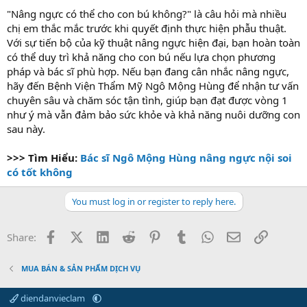
"Nâng ngực có thể cho con bú không?" là câu hỏi mà nhiều
chị em thắc mắc trước khi quyết định thực hiện phẫu thuật.
Với sự tiến bộ của kỹ thuật nâng ngực hiện đại, bạn hoàn toàn
có thể duy trì khả năng cho con bú nếu lựa chọn phương
pháp và bác sĩ phù hợp. Nếu bạn đang cân nhắc nâng ngực,
hãy đến Bệnh Viện Thẩm Mỹ Ngô Mộng Hùng để nhận tư vấn
chuyên sâu và chăm sóc tận tình, giúp bạn đạt được vòng 1
như ý mà vẫn đảm bảo sức khỏe và khả năng nuôi dưỡng con
sau này.
>>> Tìm Hiểu:
Bác sĩ Ngô Mộng Hùng nâng ngực nội soi
có tốt không
You must log in or register to reply here.
Facebook
X (Twitter)
LinkedIn
Reddit
Pinterest
Tumblr
WhatsApp
Email
Link
Share:
MUA BÁN & SẢN PHẨM DỊCH VỤ
diendanvieclam