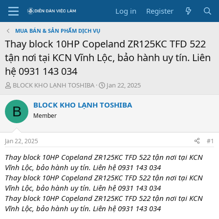
Log in
Register
MUA BÁN & SẢN PHẨM DỊCH VỤ
Thay block 10HP Copeland ZR125KC TFD 522
tận nơi tại KCN Vĩnh Lộc, bảo hành uy tín. Liên
hệ 0931 143 034
T
S
BLOCK KHO LẠNH TOSHIBA
Jan 22, 2025
h
t
r
a
BLOCK KHO LẠNH TOSHIBA
B
e
r
Member
a
t
d
d
s
a
Jan 22, 2025
#1
t
t
a
e
Thay block 10HP Copeland ZR125KC TFD 522 tận nơi tại KCN
r
Vĩnh Lộc, bảo hành uy tín. Liên hệ 0931 143 034
t
Thay block 10HP Copeland ZR125KC TFD 522 tận nơi tại KCN
e
Vĩnh Lộc, bảo hành uy tín. Liên hệ 0931 143 034
r
Thay block 10HP Copeland ZR125KC TFD 522 tận nơi tại KCN
Vĩnh Lộc, bảo hành uy tín. Liên hệ 0931 143 034