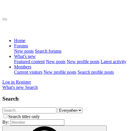
Home
Forums
New posts
Search forums
What's new
Featured content
New posts
New profile posts
Latest activity
Members
Current visitors
New profile posts
Search profile posts
Log in
Register
What's new
Search
Search
Search titles only
By: