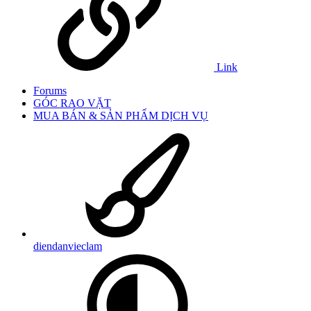
Link
Forums
GÓC RAO VẶT
MUA BÁN & SẢN PHẨM DỊCH VỤ
diendanvieclam