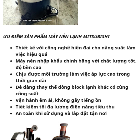
ƯU ĐIẾM SẢN PHẨM MÁY NÉN LẠNH MITSUBISHI
Thiết kế với công nghệ hiện đại cho năng suất làm
việc hiệu quả
Máy nén nhập khẩu chính hãng với chất lượng tốt,
độ bền cao
Chịu được môi trường làm việc áp lực cao trong
thời gian dài
Dễ dàng thay thế dòng block lạnh khác có cùng
công suất
Vận hành êm ái, không gây tiếng ồn
Tiết kiệm tối đa lượng điện năng tiêu thụ
An toàn khi sử dụng và lắp đặt tận nơi