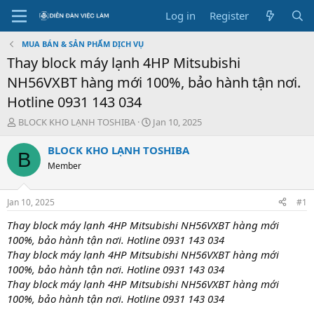
Log in
Register
MUA BÁN & SẢN PHẨM DỊCH VỤ
Thay block máy lạnh 4HP Mitsubishi
NH56VXBT hàng mới 100%, bảo hành tận nơi.
Hotline 0931 143 034
T
S
BLOCK KHO LẠNH TOSHIBA
Jan 10, 2025
h
t
r
a
BLOCK KHO LẠNH TOSHIBA
B
e
r
Member
a
t
d
d
s
a
Jan 10, 2025
#1
t
t
a
e
Thay block máy lạnh 4HP Mitsubishi NH56VXBT hàng mới
r
100%, bảo hành tận nơi. Hotline 0931 143 034
t
Thay block máy lạnh 4HP Mitsubishi NH56VXBT hàng mới
e
100%, bảo hành tận nơi. Hotline 0931 143 034
r
Thay block máy lạnh 4HP Mitsubishi NH56VXBT hàng mới
100%, bảo hành tận nơi. Hotline 0931 143 034