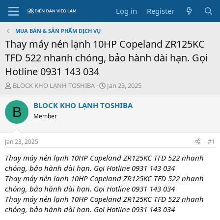
Log in
Register
MUA BÁN & SẢN PHẨM DỊCH VỤ
Thay máy nén lạnh 10HP Copeland ZR125KC
TFD 522 nhanh chóng, bảo hành dài hạn. Gọi
Hotline 0931 143 034
T
S
BLOCK KHO LẠNH TOSHIBA
Jan 23, 2025
h
t
r
a
BLOCK KHO LẠNH TOSHIBA
B
e
r
Member
a
t
d
d
s
a
Jan 23, 2025
#1
t
t
a
e
Thay máy nén lạnh 10HP Copeland ZR125KC TFD 522 nhanh
r
chóng, bảo hành dài hạn. Gọi Hotline 0931 143 034
t
Thay máy nén lạnh 10HP Copeland ZR125KC TFD 522 nhanh
e
chóng, bảo hành dài hạn. Gọi Hotline 0931 143 034
r
Thay máy nén lạnh 10HP Copeland ZR125KC TFD 522 nhanh
chóng, bảo hành dài hạn. Gọi Hotline 0931 143 034