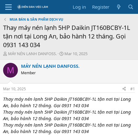
Log in
Register
MUA BÁN & SẢN PHẨM DỊCH VỤ
Thay máy nén lạnh 5HP Daikin JT160BCBY-1L
tận nơi tại Long An, bảo hành 12 tháng. Gọi
0931 143 034
T
S
MÁY NÉN LẠNH DANFOSS.
Mar 10, 2025
h
t
r
a
MÁY NÉN LẠNH DANFOSS.
M
e
r
Member
a
t
d
d
s
a
Mar 10, 2025
#1
t
t
a
e
Thay máy nén lạnh 5HP Daikin JT160BCBY-1L tận nơi tại Long
r
An, bảo hành 12 tháng. Gọi 0931 143 034
t
Thay máy nén lạnh 5HP Daikin JT160BCBY-1L tận nơi tại Long
e
An, bảo hành 12 tháng. Gọi 0931 143 034
r
Thay máy nén lạnh 5HP Daikin JT160BCBY-1L tận nơi tại Long
An, bảo hành 12 tháng. Gọi 0931 143 034