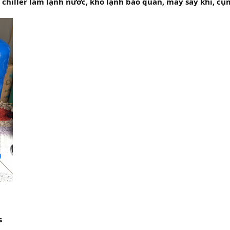
hiller làm lạnh nước, kho lạnh bảo quản, máy sấy khí, cụm máy 
s