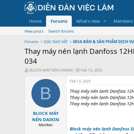
Home
Forums
What's new
Members
New posts
Search forums
Forums
GÓC RAO VẶT
MUA BÁN & SẢN PHẨM DỊCH V
Thay máy nén lạnh Danfoss 12HP
034
T
S
BLOCK MÁY NÉN DAIKIN
Feb 13, 2025
h
t
r
a
Feb 13, 2025
e
r
B
Thay máy nén lạnh Danfoss 12H
a
t
d
d
Thay máy nén lạnh Danfoss 12H
s
a
Thay máy nén lạnh Danfoss 12H
t
t
BLOCK MÁY
a
e
r
NÉN DAIKIN
t
Member
Block máy nén lạnh Danfoss 
e