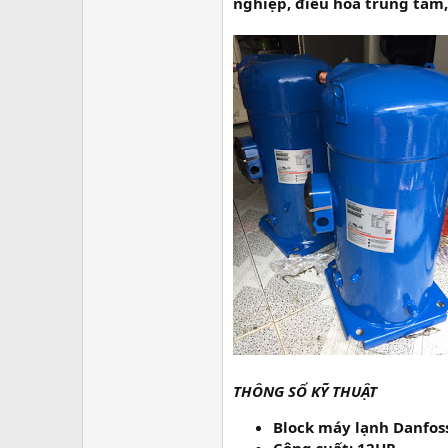
r
nghiệp, điều hòa trung tâm, c
THÔNG SỐ KỸ THUẬT
Block máy lạnh Danfos