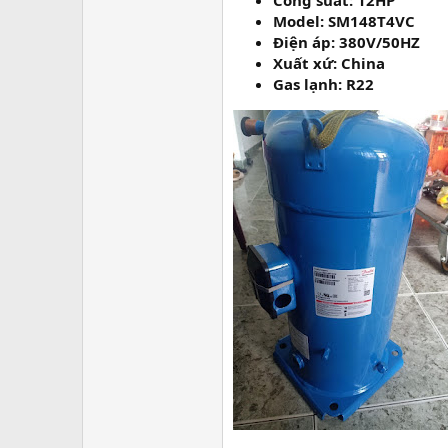
Công suất: 12HP
Model: SM148T4VC
Điện áp: 380V/50HZ
Xuất xứ: China
Gas lạnh: R22