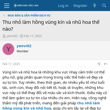
Log in
Register
MUA BÁN & SẢN PHẨM DỊCH VỤ
Thu nhỏ làm hồng vùng kín và nhũ hoa thế
nào?
T
S
yenvi02
Feb 17, 2025
h
t
r
a
yenvi02
Y
e
r
Member
a
t
d
d
s
a
Feb 17, 2025
#1
t
t
a
e
Vùng kín và nhũ hoa là những khu vực nhạy cảm trên cơ thể
r
phụ nữ, góp phần quan trọng trong việc thể hiện vẻ đẹp và
t
sự tự tin. Tuy nhiên, theo thời gian, do nhiều yếu tố như tuổi
e
tác, sinh con, thay đổi nội tiết tố, hoặc di truyền, những khu
r
vực này có thể thay đổi về màu sắc và kích thước. Điều này có
thể làm giảm sự tự tin của nhiều chị em. Hiện nay, công nghệ
thẩm mỹ đã phát triển, mang đến giải pháp
thu nhỏ làm
hồng vùng kín và nhũ hoa
, giúp chị em lấy lại vẻ đẹp tự