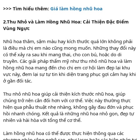
>>> Tìm hiểu thêm:
Giá làm hồng nhũ hoa
2.Thu Nhỏ và Làm Hồng Nhũ Hoa: Cải Thiện Đặc Điểm
Vùng Ngực
Nhũ hoa thâm, sậm màu hay kích thước quá lớn không phải
là điều mà chị em nào cũng mong muốn. Những thay đổi này
có thể xảy ra sau khi mang thai, cho con bú, hoặc do di
truyền. Các giải pháp thẩm mỹ như thu nhỏ nhũ hoa và làm
hồng nhũ hoa mang đến cho chị em cơ hội làm đẹp lại khu
vực này, đem lại sự tự tin khi diện trang phục gợi cảm hay khi
ở gần đối tác.
Thu nhỏ nhũ hoa giúp cải thiện kích thước nhũ hoa, giúp
chúng trở nên cân đối hơn với cơ thể. Việc này thường thực
hiện qua phẫu thuật nhẹ nhàng, không gây đau đớn và phục
hồi nhanh chóng. Kết quả là những nhũ hoa nhỏ gọn, đẹp tự
nhiên và hài hòa với tổng thể cơ thể.
Làm hồng nhũ hoa có thể được thực hiện thông qua các
phương pháp công nghệ cao, như laser hoặc các biện pháp tự