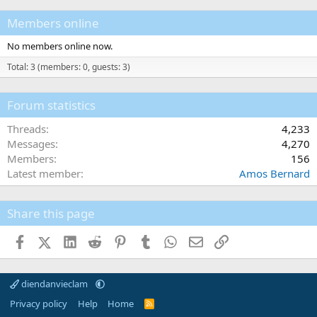
Members online
No members online now.
Total: 3 (members: 0, guests: 3)
Forum statistics
Threads
4,233
Messages
4,270
Members
156
Latest member
Amos Bernard
Share this page
Facebook
X (Twitter)
LinkedIn
Reddit
Pinterest
Tumblr
WhatsApp
Email
Link
diendanvieclam
Privacy policy
Help
Home
R
S