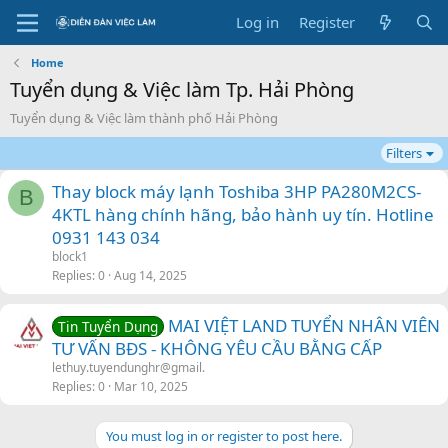
Log in
Register
Home
Tuyển dụng & Việc làm Tp. Hải Phòng
Tuyển dụng & Việc làm thành phố Hải Phòng
Filters
Thay block máy lạnh Toshiba 3HP PA280M2CS-
B
4KTL hàng chính hãng, bảo hành uy tín. Hotline
0931 143 034
block1
Replies
0
Aug 14, 2025
MAI VIỆT LAND TUYỂN NHÂN VIÊN
Tin Tuyển Dụng
TƯ VẤN BĐS - KHÔNG YÊU CẦU BẰNG CẤP
lethuy.tuyendunghr@gmail.
Replies
0
Mar 10, 2025
You must log in or register to post here.