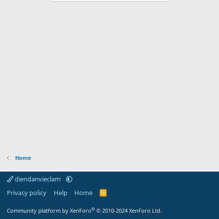
Home
diendanvieclam
Privacy policy
Help
Home
R
S
S
®
Community platform by XenForo
© 2010-2024 XenForo Ltd.