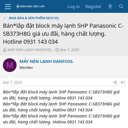
Log in
Register
MUA BÁN & SẢN PHẨM DỊCH VỤ
Bán*lắp đặt block máy lạnh 5HP Panasonic C-
SB373H8G giá ưu đãi, hàng chất lượng.
Hotline 0931 143 034
T
S
MÁY NÉN LẠNH DANFOSS.
Mar 7, 2025
h
t
r
a
MÁY NÉN LẠNH DANFOSS.
M
e
r
Member
a
t
d
d
s
a
Mar 7, 2025
#1
t
t
a
e
Bán*lắp đặt block máy lạnh 5HP Panasonic C-SB373H8G giá
r
ưu đãi, hàng chất lượng. Hotline 0931 143 034
t
Bán*lắp đặt block máy lạnh 5HP Panasonic C-SB373H8G giá
e
ưu đãi, hàng chất lượng. Hotline 0931 143 034
r
Bán*lắp đặt block máy lạnh 5HP Panasonic C-SB373H8G giá
ưu đãi, hàng chất lượng. Hotline 0931 143 034