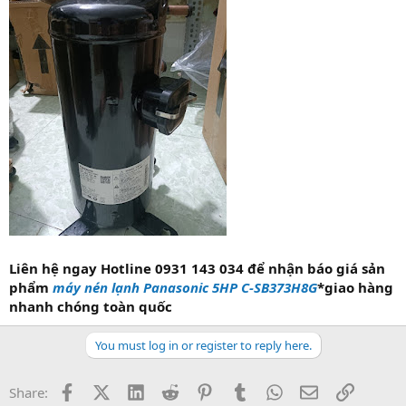
Liên hệ ngay Hotline 0931 143 034 để nhận báo giá sản
phẩm
máy nén lạnh Panasonic 5HP C-SB373H8G
*giao hàng
nhanh chóng toàn quốc
You must log in or register to reply here.
Facebook
X (Twitter)
LinkedIn
Reddit
Pinterest
Tumblr
WhatsApp
Email
Link
Share: