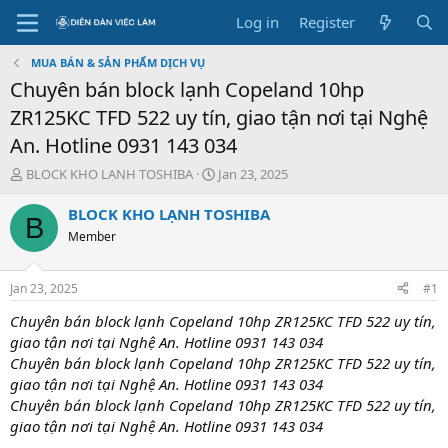
Log in
Register
MUA BÁN & SẢN PHẨM DỊCH VỤ
Chuyên bán block lạnh Copeland 10hp
ZR125KC TFD 522 uy tín, giao tận nơi tại Nghệ
An. Hotline 0931 143 034
T
S
BLOCK KHO LẠNH TOSHIBA
Jan 23, 2025
h
t
r
a
BLOCK KHO LẠNH TOSHIBA
B
e
r
Member
a
t
d
d
s
a
Jan 23, 2025
#1
t
t
a
e
Chuyên bán block lạnh Copeland 10hp ZR125KC TFD 522 uy tín,
r
giao tận nơi tại Nghệ An. Hotline 0931 143 034
t
Chuyên bán block lạnh Copeland 10hp ZR125KC TFD 522 uy tín,
e
giao tận nơi tại Nghệ An. Hotline 0931 143 034
r
Chuyên bán block lạnh Copeland 10hp ZR125KC TFD 522 uy tín,
giao tận nơi tại Nghệ An. Hotline 0931 143 034