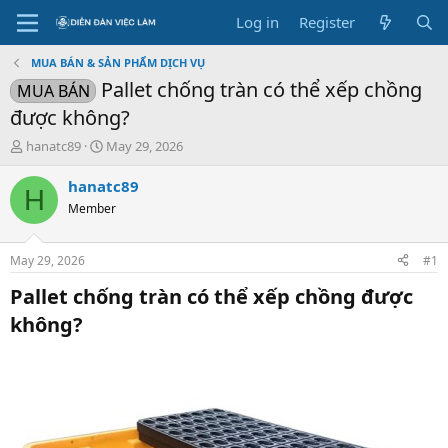
Log in
Register
MUA BÁN & SẢN PHẨM DỊCH VỤ
Pallet chống tràn có thể xếp chồng
MUA BÁN
được không?
T
S
hanatc89
May 29, 2026
h
t
r
a
hanatc89
H
e
r
Member
a
t
d
d
s
a
May 29, 2026
#1
t
t
a
e
Pallet chống tràn có thể xếp chồng được
r
không?​
t
e
r