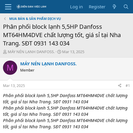
Log in
Register
MUA BÁN & SẢN PHẨM DỊCH VỤ
Phân phối block lạnh 5,5HP Danfoss
MT64HM4DVE chất lượng tốt, giá sỉ tại Nha
Trang. SĐT 0931 143 034
T
S
MÁY NÉN LẠNH DANFOSS.
Mar 13, 2025
h
t
r
a
MÁY NÉN LẠNH DANFOSS.
M
e
r
Member
a
t
d
d
s
a
Mar 13, 2025
#1
t
t
a
e
Phân phối block lạnh 5,5HP Danfoss MT64HM4DVE chất lượng
r
tốt, giá sỉ tại Nha Trang. SĐT 0931 143 034
t
Phân phối block lạnh 5,5HP Danfoss MT64HM4DVE chất lượng
e
tốt, giá sỉ tại Nha Trang. SĐT 0931 143 034
r
Phân phối block lạnh 5,5HP Danfoss MT64HM4DVE chất lượng
tốt, giá sỉ tại Nha Trang. SĐT 0931 143 034