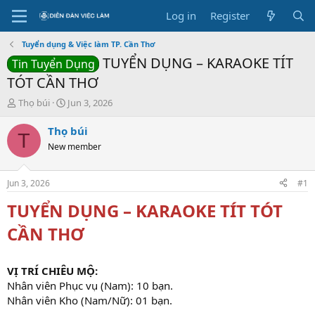
Log in
Register
Tuyển dụng & Việc làm TP. Cần Thơ
TUYỂN DỤNG – KARAOKE TÍT
Tin Tuyển Dụng
TÓT CẦN THƠ
T
S
Thọ búi
Jun 3, 2026
h
t
r
a
Thọ búi
T
e
r
New member
a
t
d
d
s
a
Jun 3, 2026
#1
t
t
a
e
TUYỂN DỤNG – KARAOKE TÍT TÓT
r
CẦN THƠ
t
e
r
VỊ TRÍ CHIÊU MỘ:
Nhân viên Phục vụ (Nam): 10 bạn.
Nhân viên Kho (Nam/Nữ): 01 bạn.